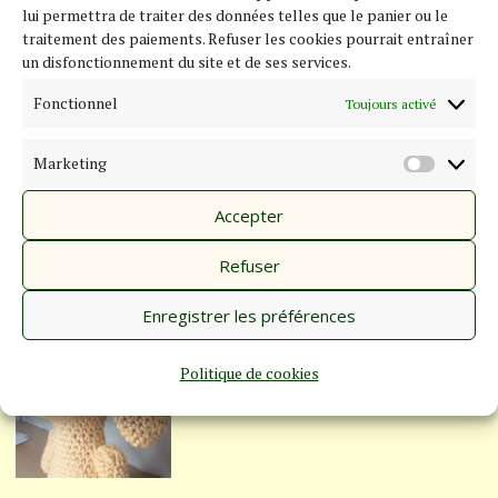
2023
lui permettra de traiter des données telles que le panier ou le
traitement des paiements. Refuser les cookies pourrait entraîner
un disfonctionnement du site et de ses services.
Fonctionnel
Toujours activé
Pendentifs en dentelle
21
Marketing
MARS
MARKE
2023
Accepter
Refuser
Enregistrer les préférences
Animaux au crochet
20
JANVIER
2023
Politique de cookies