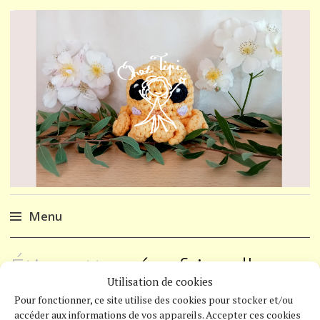
Chez Tipi
Menu
Accéder
Étiquette :
écofriendly
au
Utilisation de cookies
contenu
Pilou-pilou
Pour fonctionner, ce site utilise des cookies pour stocker et/ou
3
AVRIL
accéder aux informations de vos appareils. Accepter ces cookies