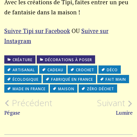
Avec les créations de Tipi, faites entrer un peu
de fantaisie dans la maison !
Suivre Tipi sur Facebook
OU
Suivre sur
Instagram
CRÉATURE
DÉCORATIONS À POSER
ARTISANAL
CADEAU
CROCHET
DÉCO
ÉCOLOGIQUE
FABRIQUÉ EN FRANCE
FAIT MAIN
MADE IN FRANCE
MAISON
ZÉRO DÉCHET
Navigation
Précédent
Suivant
de
Pégase
Lumire
l’article