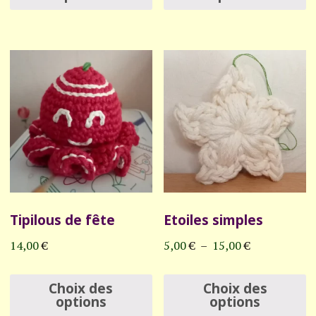
a
a
plusieurs
p
variations.
v
Les
L
options
o
peuvent
p
être
ê
choisies
c
sur
s
Tipilous de fête
Etoiles simples
la
l
page
p
Plage
14,00
€
5,00
€
–
15,00
€
de
du
d
Ce
C
prix :
Choix des
Choix des
produit
p
produit
p
options
options
5,00 €