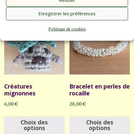
Refuser
plusieurs
p
Enregistrer les préférences
variations.
v
Les
L
Politique de cookies
options
o
peuvent
p
être
ê
choisies
c
sur
s
Créatures
Bracelet en perles de
la
l
mignonnes
rocaille
page
p
6,00
€
28,00
€
du
d
Ce
C
produit
p
Choix des
Choix des
produit
p
options
options