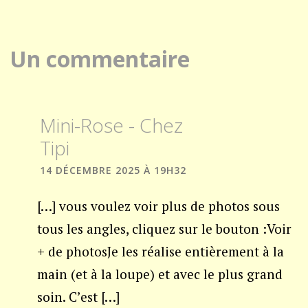
plusieurs
p
variations.
v
Un commentaire
Les
L
options
o
peuvent
p
Mini-Rose - Chez
être
ê
Tipi
choisies
c
14 DÉCEMBRE 2025 À 19H32
sur
s
la
l
[…] vous voulez voir plus de photos sous
page
p
tous les angles, cliquez sur le bouton :Voir
du
d
+ de photosJe les réalise entièrement à la
produit
p
main (et à la loupe) et avec le plus grand
soin. C’est […]