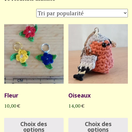
par
popularité
Fleur
Oiseaux
10,00
€
14,00
€
Ce
C
Choix des
Choix des
produit
p
options
options