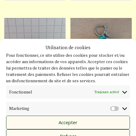
a
a
à
plusieurs
p
15,00 €
variations.
v
Les
L
options
o
Utilisation de cookies
peuvent
p
Pour fonctionner, ce site utilise des cookies pour stocker et/ou
être
ê
accéder aux informations de vos appareils. Accepter ces cookies
lui permettra de traiter des données telles que le panier ou le
choisies
c
traitement des paiements. Refuser les cookies pourrait entraîner
sur
s
un disfonctionnement du site et de ses services.
Rose
Nounours
la
l
Fonctionnel
Toujours activé
page
p
14,00
€
8,00
€
Marketing
du
d
MARKE
Ce
C
Choix des
Choix des
produit
p
Accepter
produit
p
options
options
a
a