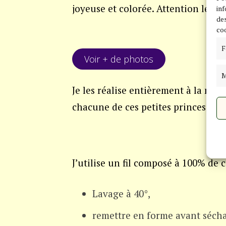
joyeuse et colorée. Attention le st
inf
des
coo
F
Voir + de photos
M
Je les réalise entièrement à la mai
chacune de ces petites princesses 
J’utilise un fil composé à 100% de c
Lavage à 40°,
remettre en forme avant sécha