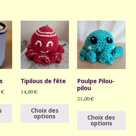
s
Tipilous de fête
Poulpe Pilou-
pilou
Plage
0
€
14,00
€
25,00
€
de
Ce
Ce
prix :
Ce
s
Choix des
produit
produit
options
Choix des
14,00 €
pro
options
a
a
à
a
plusieurs
plusieurs
24,00 €