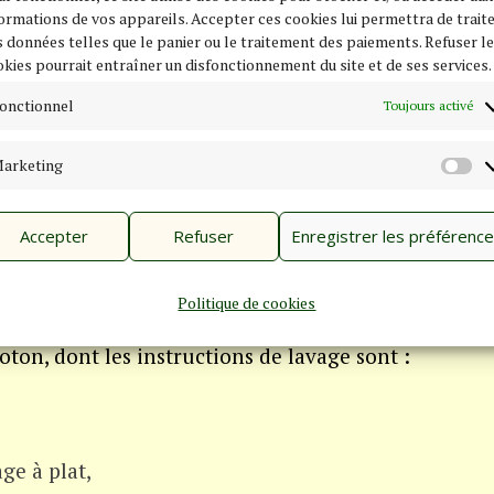
ock ne sera pas renouvelé.
ormations de vos appareils. Accepter ces cookies lui permettra de trait
 données telles que le panier ou le traitement des paiements. Refuser l
kies pourrait entraîner un disfonctionnement du site et de ses services.
onctionnel
Toujours activé
arketing
M
n et avec le plus grand soin. C’est pourquoi
est unique.
Accepter
Refuser
Enregistrer les préférenc
Politique de cookies
oton, dont les instructions de lavage sont :
ge à plat,