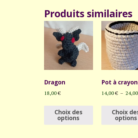
Produits similaires
Dragon
Pot à crayon
18,00
€
14,00
€
–
24,0
Ce
Choix des
Choix de
produit
options
options
a
plusieurs