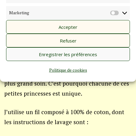
Marketing
Pour agrémenter un sac, un sapin ou autre
MARKE
Accepter
Tipi vous propose cette mini-princesse joyeuse
Refuser
et colorée. Attention le stock ne sera pas
renouvelé.
Enregistrer les préférences
Politique de cookies
Je les réalise entièrement à la main et avec le
plus grand soin. C’est pourquoi chacune de ces
petites princesses est unique.
J’utilise un fil composé à 100% de coton, dont
les instructions de lavage sont :