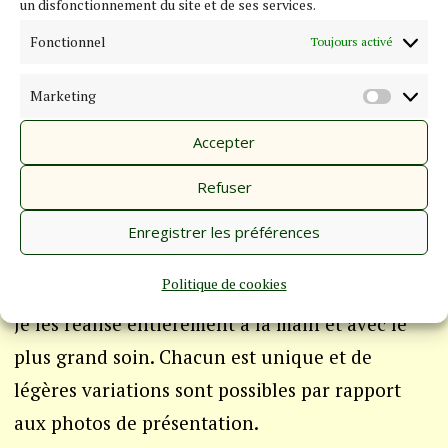
un disfonctionnement du site et de ses services.
Acheter
Fonctionnel
Toujours activé
Avec les printemps reviennent les oiseaux.
Marketing
MARKE
Accepter
Une petite mésange noire, un martin pêcheur
Refuser
concentré sur la rivière ou un élégant pinson
des arbres vous accompagneront peut-être pour
Enregistrer les préférences
vos sorties.
Politique de cookies
Je les réalise entièrement à la main et avec le
plus grand soin. Chacun est unique et de
légères variations sont possibles par rapport
aux photos de présentation.