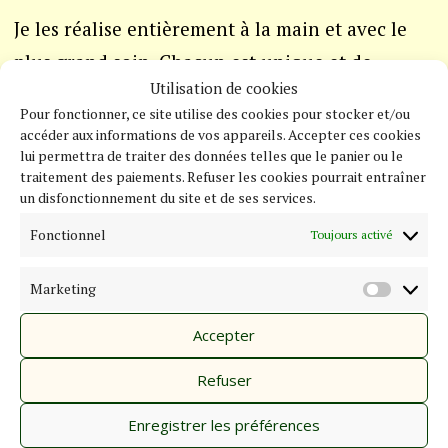
Je les réalise entièrement à la main et avec le
plus grand soin. Chacun est unique et de
Utilisation de cookies
légères variations sont possibles par rapport
Pour fonctionner, ce site utilise des cookies pour stocker et/ou
aux photos de présentation.
accéder aux informations de vos appareils. Accepter ces cookies
lui permettra de traiter des données telles que le panier ou le
traitement des paiements. Refuser les cookies pourrait entraîner
Un délai de 2 à 3 jours est à prévoir pour la
un disfonctionnement du site et de ses services.
réalisation de chaque produit lors de la
Fonctionnel
Toujours activé
commande, hors délais de livraison.
Marketing
MARKE
J’utilise un fil composé à 100% de coton, dont
Accepter
les instructions de lavage sont :
Refuser
Lavage à 40°,
Enregistrer les préférences