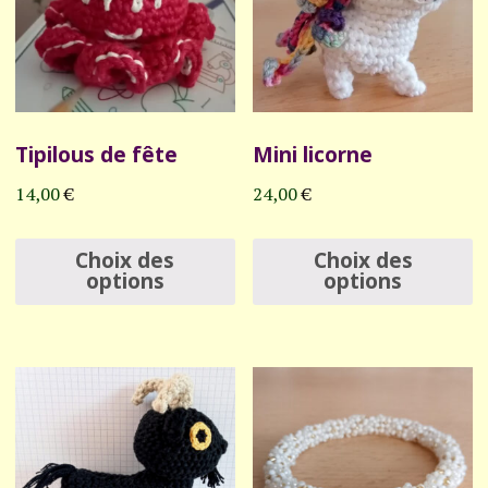
Tipilous de fête
Mini licorne
14,00
€
24,00
€
Ce
C
Choix des
Choix des
produit
p
options
options
a
a
plusieurs
p
variations.
v
Les
L
options
o
peuvent
p