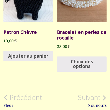
être
ê
choisies
c
sur
s
Patron Chèvre
Bracelet en perles de
la
l
rocaille
page
p
10,00
€
28,00
€
du
d
C
Ajouter au panier
produit
p
Choix des
p
options
a
p
v
Navigation
Précédent
Suivant
L
o
de
Fleur
Nounours